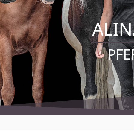
ALI
PFE